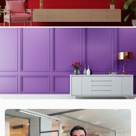
SANDALYELER
İçinizi ısıtan rahatlık
KOLTUK TAKIMLARI
Özel seriler modern çizgilerle buluştu…