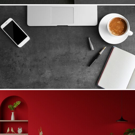
GÜVENLİ TABLET
Her zaman internete bağlı
T-
MAC
Size özel macbooklar