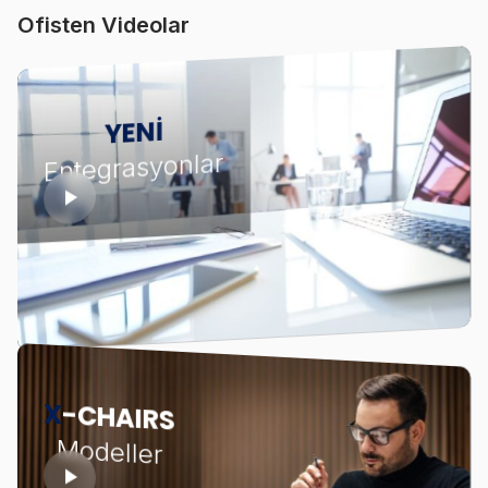
Ofisten Videolar
YENİ
Entegrasyonlar
X
-CHAIRS
Modeller